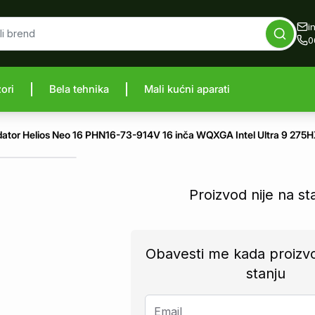
i
0
zori
Bela tehnika
Mali kućni aparati
proizvod
ator Helios Neo 16 PHN16-73-914V 16 inča WQXGA Intel Ultra 9 275
Proizvod nije na st
Obavesti me kada proizv
stanju