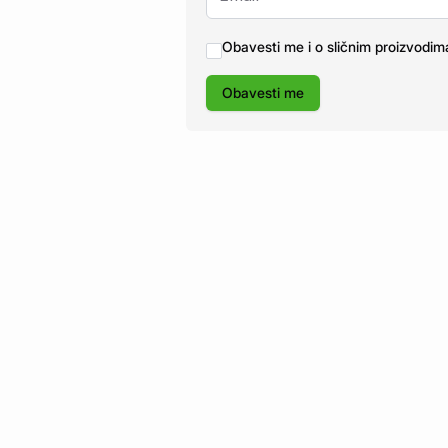
Obavesti me i o sličnim proizvodim
Obavesti me