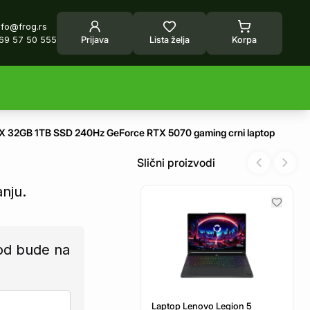
nfo@frog.rs
69 57 50 555
Prijava
Lista želja
Korpa
HX 32GB 1TB SSD 240Hz GeForce RTX 5070 gaming crni laptop
Slični proizvodi
Previous sl
Next 
anju.
od bude na
Laptop Lenovo Legion 5