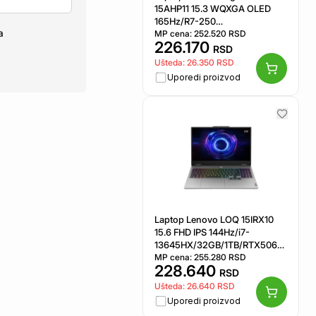
15AHP11 15.3 WQXGA OLED
165Hz/R7-250
a
AI/32GB/1TB/RTX5050
MP cena:
252.520
RSD
226.170
8GB/83Q7001RYA
RSD
Ušteda:
26.350
RSD
Uporedi proizvod
Laptop Lenovo LOQ 15IRX10
15.6 FHD IPS 144Hz/i7-
13645HX/32GB/1TB/RTX5060
8GB/83JE01A7YA
MP cena:
255.280
RSD
228.640
RSD
Ušteda:
26.640
RSD
Uporedi proizvod