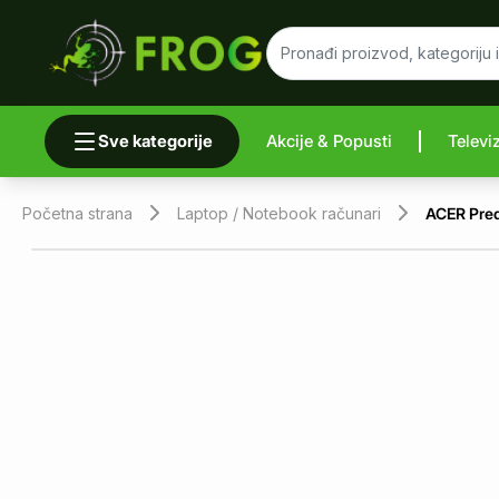
Sve kategorije
Akcije & Popusti
Televi
Uporedi 
Početna strana
Laptop / Notebook računari
ACER Pred