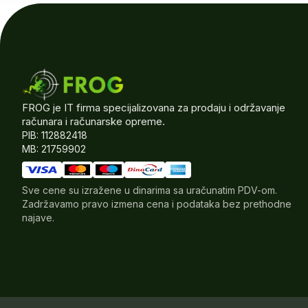
FROG je IT firma specijalizovana za prodaju i održavanje
računara i računarske opreme.
PIB: 112882418
MB: 21759902
Sve cene su izražene u dinarima sa uračunatim PDV-om.
Zadržavamo pravo izmena cena i podataka bez prethodne
najave.