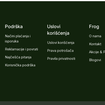
Podrška
Uslovi
Frog
korišćenja
Načini plaćanja i
O nama
isporuka
Uslovi korišćenja
Kontakt
Reklamacije i povrati
Prava potrošača
Akcije & 
Najčešća pitanja
Pravila privatnosti
Blogovi
Korisnička podrška