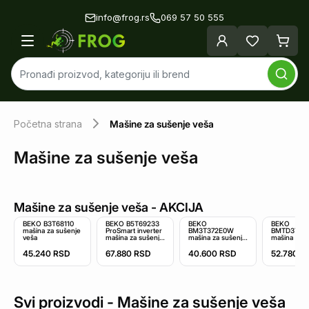
info@frog.rs
069 57 50 555
Početna strana
Mašine za sušenje veša
Mašine za sušenje veša
Mašine za sušenje veša
- AKCIJA
BEKO B3T68110
BEKO B5T69233
BEKO
BEKO
mašina za sušenje
ProSmart inverter
BM3T372E0W
BMTD3714
veša
mašina za sušenje
mašina za sušenje
mašina za s
veša
veša
veša
45.240
RSD
67.880
RSD
40.600
RSD
52.780
R
Svi proizvodi -
Mašine za sušenje veša