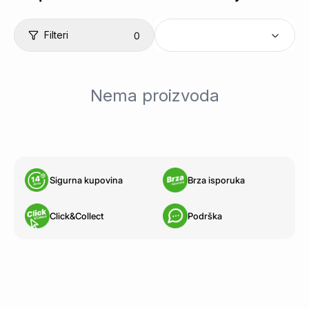
Filteri
0
Nema proizvoda
Sigurna kupovina
Brza isporuka
Click&Collect
Podrška