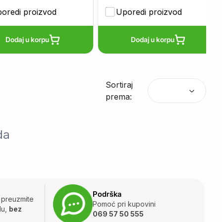
oredi proizvod
Uporedi proizvod
Dodaj u korpu
Dodaj u korpu
Sortiraj
prema:
da
Podrška
i preuzmite
Pomoć pri kupovini
du,
bez
069 57 50 555
.