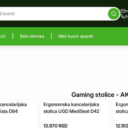
i
0
zori
Bela tehnika
Mali kućni aparati
Gaming stolice
- A
ancelarijska
Ergonomska kancelarijska
Ergon
ista D94
stolica UGD MediSeat D42
stoli
13.970
RSD
12.15