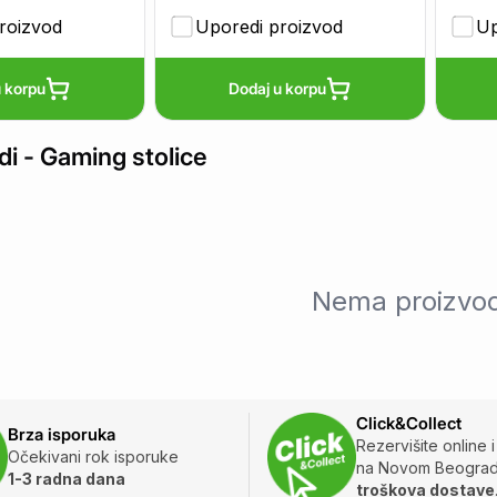
roizvod
Uporedi proizvod
Up
 korpu
Dodaj u korpu
di -
Gaming stolice
Nema proizvo
Click&Collect
Brza isporuka
Rezervišite online 
Očekivani rok isporuke
na Novom Beogra
1-3 radna dana
troškova dostave