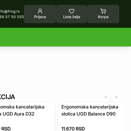
nfo@frog.rs
69 57 50 555
Prijava
Lista želja
Korpa
KCIJA
omska kancelarijska
Ergonomska kancelarijska
ca UGD Aura D32
stolica UGD Balance D90
0
RSD
11.670
RSD