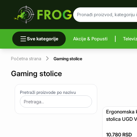
Sve kategorije
Akcije & Popusti
Televi
Početna strana
Gaming stolice
Gaming stolice
Pretraži proizvode po nazivu
Ergonomska k
stolica UGD V
10.780
RSD